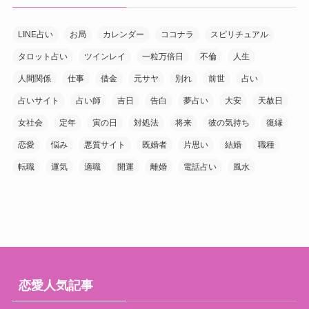
LINE占い
お局
カレンダー
ココナラ
スピリチュアル
タロット占い
ツインレイ
一粒万倍日
不倫
人生
人間関係
仕事
借金
元サヤ
別れ
前世
占い
占いサイト
占い師
吉日
告白
夢占い
大安
天赦日
女社会
定年
寅の日
対処法
将来
彼の気持ち
復縁
恋愛
悩み
悪質サイト
既婚者
片思い
結婚
職種
転職
運気
適職
開運
離婚
電話占い
風水
恋愛人気記事