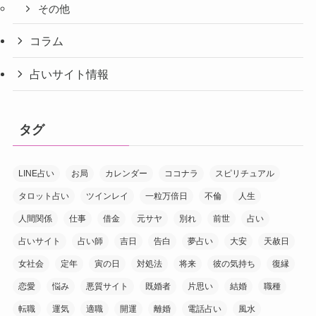
その他
コラム
占いサイト情報
タグ
LINE占い
お局
カレンダー
ココナラ
スピリチュアル
タロット占い
ツインレイ
一粒万倍日
不倫
人生
人間関係
仕事
借金
元サヤ
別れ
前世
占い
占いサイト
占い師
吉日
告白
夢占い
大安
天赦日
女社会
定年
寅の日
対処法
将来
彼の気持ち
復縁
恋愛
悩み
悪質サイト
既婚者
片思い
結婚
職種
転職
運気
適職
開運
離婚
電話占い
風水