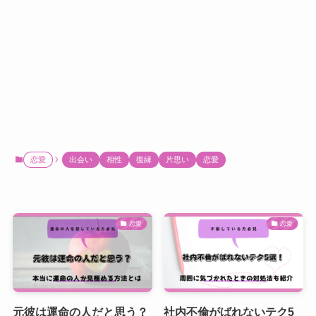
恋愛
出会い
相性
復縁
片思い
恋愛
恋愛
恋愛
元彼は運命の人だと思う？
社内不倫がばれないテク5