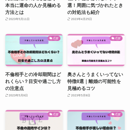
本当に運命の人か見極める
選！周囲に気づかれたとき
方法とは
の対処法も紹介
2023年5月11日
2023年4月25日
恋愛
恋愛
不倫相手との冷却期間はど
奥さんとうまくいってない
れくらい？目安や過ごし方
特徴8選｜離婚の可能性を
の注意点
見極めるコツ
2023年5月9日
2023年5月9日
恋愛
恋愛