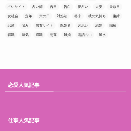
占いサイト
占い師
吉日
告白
夢占い
大安
天赦日
女社会
定年
寅の日
対処法
将来
彼の気持ち
復縁
恋愛
悩み
悪質サイト
既婚者
片思い
結婚
職種
転職
運気
適職
開運
離婚
電話占い
風水
恋愛人気記事
仕事人気記事