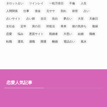
タロット占い
ツインレイ
一粒万倍日
不倫
人生
人間関係
仕事
借金
元サヤ
別れ
前世
占い
占いサイト
占い師
吉日
告白
夢占い
大安
天赦日
女社会
定年
寅の日
対処法
将来
彼の気持ち
復縁
恋愛
悩み
悪質サイト
既婚者
片思い
結婚
職種
転職
運気
適職
開運
離婚
電話占い
風水
恋愛人気記事