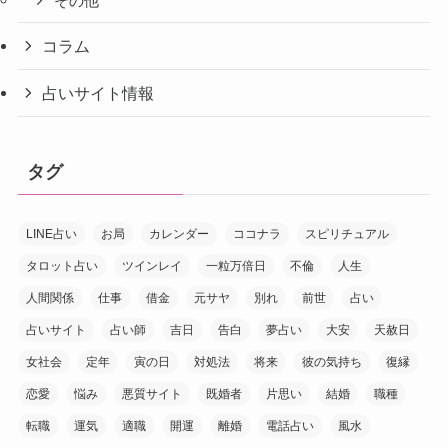
その他
コラム
占いサイト情報
タグ
LINE占い
お局
カレンダー
ココナラ
スピリチュアル
タロット占い
ツインレイ
一粒万倍日
不倫
人生
人間関係
仕事
借金
元サヤ
別れ
前世
占い
占いサイト
占い師
吉日
告白
夢占い
大安
天赦日
女社会
定年
寅の日
対処法
将来
彼の気持ち
復縁
恋愛
悩み
悪質サイト
既婚者
片思い
結婚
職種
転職
運気
適職
開運
離婚
電話占い
風水