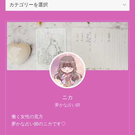
カ
テ
ゴ
リ
ー
ニカ
夢かな占い師
働く女性の見方
夢かな占い師のニカです♡