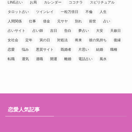
LINE占い
お局
カレンダー
ココナラ
スピリチュアル
タロット占い
ツインレイ
一粒万倍日
不倫
人生
人間関係
仕事
借金
元サヤ
別れ
前世
占い
占いサイト
占い師
吉日
告白
夢占い
大安
天赦日
女社会
定年
寅の日
対処法
将来
彼の気持ち
復縁
恋愛
悩み
悪質サイト
既婚者
片思い
結婚
職種
転職
運気
適職
開運
離婚
電話占い
風水
恋愛人気記事