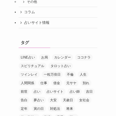
その他
コラム
占いサイト情報
タグ
LINE占い
お局
カレンダー
ココナラ
スピリチュアル
タロット占い
ツインレイ
一粒万倍日
不倫
人生
人間関係
仕事
借金
元サヤ
別れ
前世
占い
占いサイト
占い師
吉日
告白
夢占い
大安
天赦日
女社会
定年
寅の日
対処法
将来