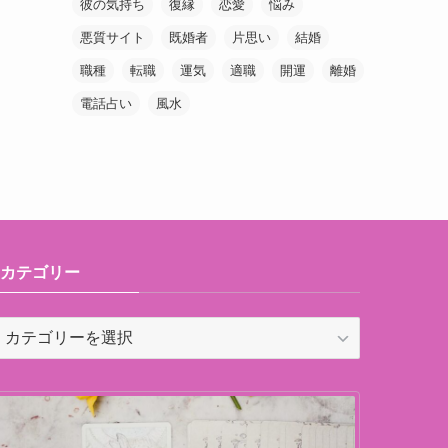
彼の気持ち
復縁
恋愛
悩み
悪質サイト
既婚者
片思い
結婚
職種
転職
運気
適職
開運
離婚
電話占い
風水
カテゴリー
カ
テ
ゴ
リ
ー