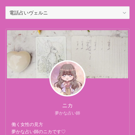
カ
テ
ゴ
リ
ー
ニカ
夢かな占い師
働く女性の見方
夢かな占い師のニカです♡