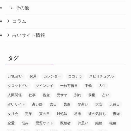
その他
コラム
占いサイト情報
タグ
LINE占い
お局
カレンダー
ココナラ
スピリチュアル
タロット占い
ツインレイ
一粒万倍日
不倫
人生
人間関係
仕事
借金
元サヤ
別れ
前世
占い
占いサイト
占い師
吉日
告白
夢占い
大安
天赦日
女社会
定年
寅の日
対処法
将来
彼の気持ち
復縁
恋愛
悩み
悪質サイト
既婚者
片思い
結婚
職種